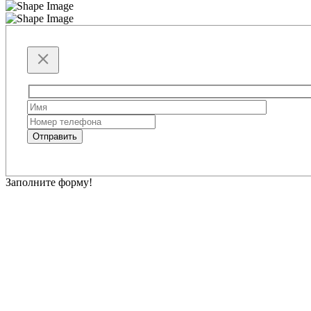
Please
leave
this
Отправить
field
empty.
Заполните форму!